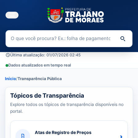
Buscar no Portal da Transparência
Di
Última atualização: 01/07/2026 02:45
Dados atualizados em tempo real
Início
/
Transparência Pública
39 tópicos carregados do banco de dados.
Tópicos de Transparência
Explore todos os tópicos de transparência disponíveis no
portal.
Atas de Registro de Preços
›