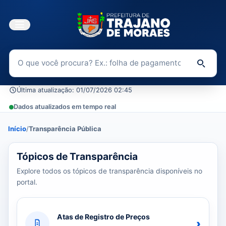
Buscar no Portal da Transparência
Di
Última atualização: 01/07/2026 02:45
Dados atualizados em tempo real
Início
/
Transparência Pública
39 tópicos carregados do banco de dados.
Tópicos de Transparência
Explore todos os tópicos de transparência disponíveis no
portal.
Atas de Registro de Preços
›