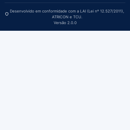
Desenvolvido em conformidade com a LAI (Lei nº 12.527/2011),
ATRICON e TCU.
Versão 2.0.0