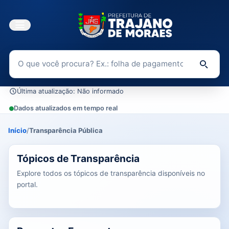
Buscar no Portal da Transparência
Di
Última atualização: Não informado
Dados atualizados em tempo real
Início
/
Transparência Pública
0 tópicos carregados do banco de dados.
Tópicos de Transparência
Explore todos os tópicos de transparência disponíveis no
portal.