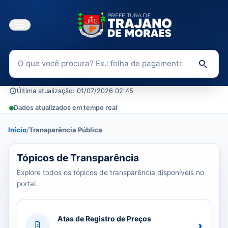
Buscar no Portal da Transparência
Di
Última atualização: 01/07/2026 02:45
Dados atualizados em tempo real
Início
/
Transparência Pública
39 tópicos carregados do banco de dados.
Tópicos de Transparência
Explore todos os tópicos de transparência disponíveis no
portal.
Atas de Registro de Preços
›