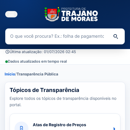
Buscar no Portal da Transparência
Di
Última atualização: 01/07/2026 02:45
Dados atualizados em tempo real
Início
/
Transparência Pública
39 tópicos carregados do banco de dados.
Tópicos de Transparência
Explore todos os tópicos de transparência disponíveis no
portal.
Atas de Registro de Preços
›