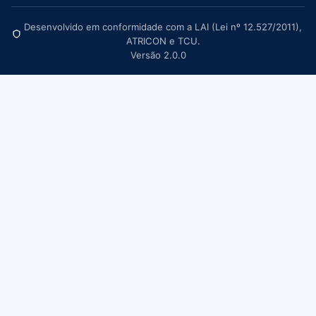
Desenvolvido em conformidade com a LAI (Lei nº 12.527/2011),
ATRICON e TCU.
Versão 2.0.0