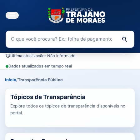
Buscar no Portal da Transparência
Di
Última atualização: Não informado
Dados atualizados em tempo real
Início
/
Transparência Pública
0 tópicos carregados do banco de dados.
Tópicos de Transparência
Explore todos os tópicos de transparência disponíveis no
portal.