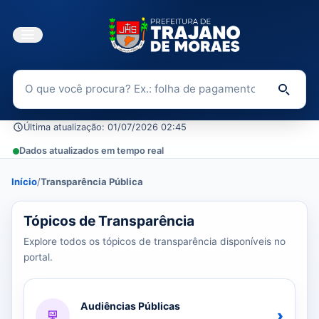
Buscar no Portal da Transparência
Di
Última atualização: 01/07/2026 02:45
Dados atualizados em tempo real
Início
/
Transparência Pública
37 tópicos carregados do banco de dados.
Tópicos de Transparência
Explore todos os tópicos de transparência disponíveis no
portal.
Audiências Públicas
›