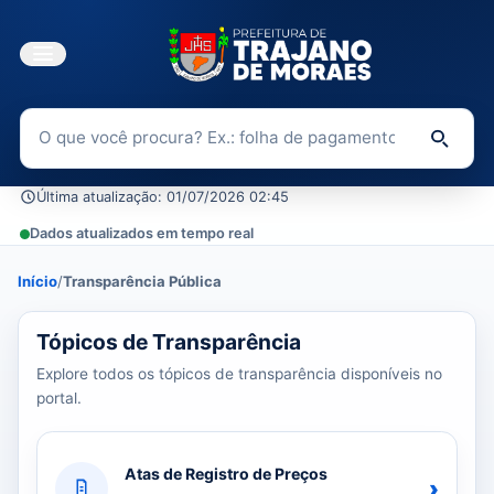
Buscar no Portal da Transparência
Di
Última atualização: 01/07/2026 02:45
Dados atualizados em tempo real
Início
/
Transparência Pública
39 tópicos carregados do banco de dados.
Tópicos de Transparência
Explore todos os tópicos de transparência disponíveis no
portal.
Atas de Registro de Preços
›