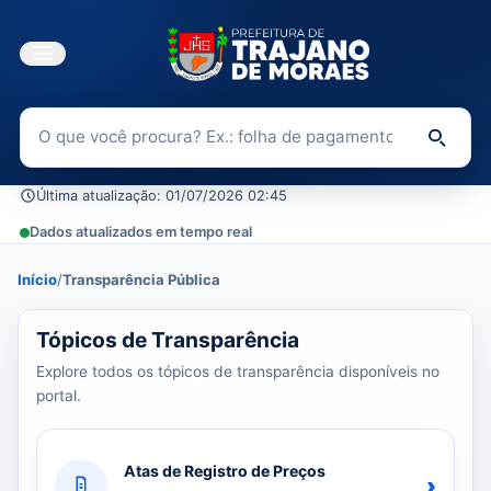
Buscar no Portal da Transparência
Di
Última atualização: 01/07/2026 02:45
Dados atualizados em tempo real
Início
/
Transparência Pública
39 tópicos carregados do banco de dados.
Tópicos de Transparência
Explore todos os tópicos de transparência disponíveis no
portal.
Atas de Registro de Preços
›