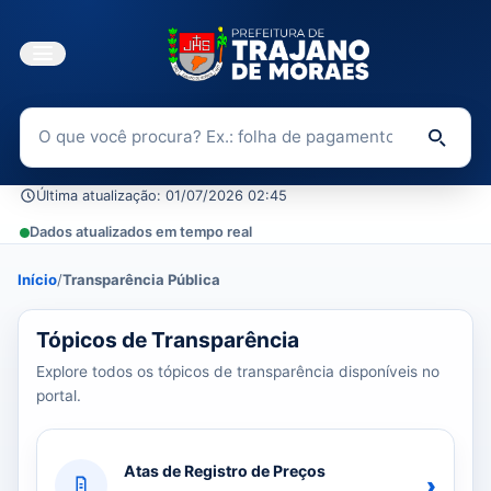
Buscar no Portal da Transparência
Di
Última atualização: 01/07/2026 02:45
Dados atualizados em tempo real
Início
/
Transparência Pública
39 tópicos carregados do banco de dados.
Tópicos de Transparência
Explore todos os tópicos de transparência disponíveis no
portal.
Atas de Registro de Preços
›