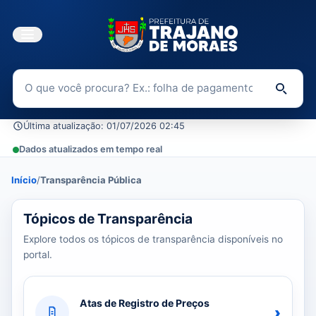
Buscar no Portal da Transparência
Di
Última atualização: 01/07/2026 02:45
Dados atualizados em tempo real
Início
/
Transparência Pública
39 tópicos carregados do banco de dados.
Tópicos de Transparência
Explore todos os tópicos de transparência disponíveis no
portal.
Atas de Registro de Preços
›