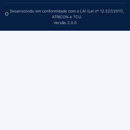
Desenvolvido em conformidade com a LAI (Lei nº 12.527/2011),
ATRICON e TCU.
Versão 2.0.0