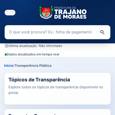
Buscar no Portal da Transparência
Di
Última atualização: Não informado
Dados atualizados em tempo real
Início
/
Transparência Pública
0 tópicos carregados do banco de dados.
Tópicos de Transparência
Explore todos os tópicos de transparência disponíveis no
portal.