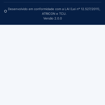
Desenvolvido em conformidade com a LAI (Lei nº 12.527/2011),
ATRICON e TCU.
Versão 2.0.0