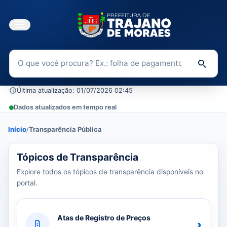
Buscar no Portal da Transparência
Di
Última atualização: 01/07/2026 02:45
Dados atualizados em tempo real
Início
/
Transparência Pública
39 tópicos carregados do banco de dados.
Tópicos de Transparência
Explore todos os tópicos de transparência disponíveis no
portal.
Atas de Registro de Preços
›