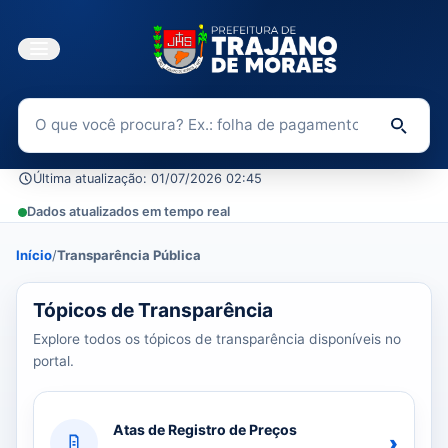
Buscar no Portal da Transparência
Di
Última atualização: 01/07/2026 02:45
Dados atualizados em tempo real
Início
/
Transparência Pública
39 tópicos carregados do banco de dados.
Tópicos de Transparência
Explore todos os tópicos de transparência disponíveis no
portal.
Atas de Registro de Preços
›