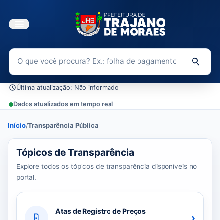
Buscar no Portal da Transparência
Di
Última atualização: Não informado
Dados atualizados em tempo real
Início
/
Transparência Pública
0 tópicos carregados do banco de dados.
Tópicos de Transparência
Explore todos os tópicos de transparência disponíveis no
portal.
Atas de Registro de Preços
›