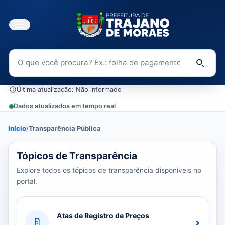
Buscar no Portal da Transparência
Di
Última atualização: Não informado
Dados atualizados em tempo real
Início
/
Transparência Pública
0 tópicos carregados do banco de dados.
Tópicos de Transparência
Explore todos os tópicos de transparência disponíveis no
portal.
Atas de Registro de Preços
›