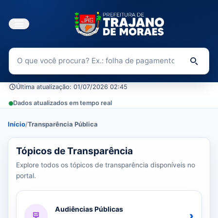
Buscar no Portal da Transparência
Di
Última atualização: 01/07/2026 02:45
Dados atualizados em tempo real
Início
/
Transparência Pública
37 tópicos carregados do banco de dados.
Tópicos de Transparência
Explore todos os tópicos de transparência disponíveis no
portal.
Audiências Públicas
›