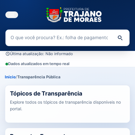
Buscar no Portal da Transparência
Di
Última atualização: Não informado
Dados atualizados em tempo real
Início
/
Transparência Pública
0 tópicos carregados do banco de dados.
Tópicos de Transparência
Explore todos os tópicos de transparência disponíveis no
portal.