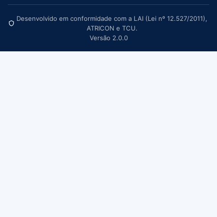
Desenvolvido em conformidade com a LAI (Lei nº 12.527/2011),
ATRICON e TCU.
Versão 2.0.0