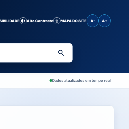
SIBILIDADE
Alto Contraste
MAPA DO SITE
A-
A+
Digite uma palavra-chave 
Dados atualizados em tempo real