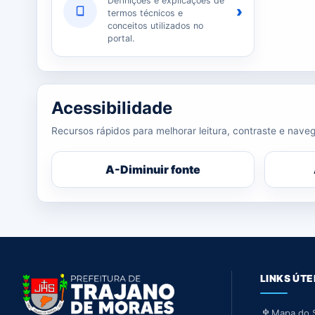
Definições e explicações de
›
termos técnicos e
conceitos utilizados no
portal.
Acessibilidade
Recursos rápidos para melhorar leitura, contraste e naveg
A-
Diminuir fonte
LINKS ÚTE
Mapa do S