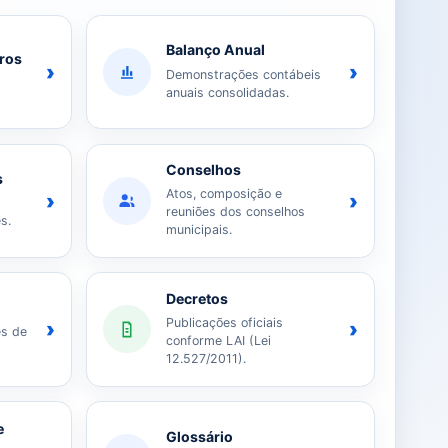
Balanço Anual
iros
›
›
Demonstrações contábeis
anuais consolidadas.
Conselhos
s
Atos, composição e
›
›
reuniões dos conselhos
s.
municipais.
Decretos
Publicações oficiais
›
›
es de
conforme LAI (Lei
12.527/2011).
e
Glossário