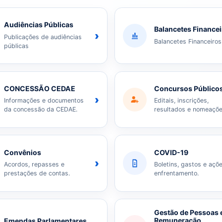
Audiências Públicas
Balancetes Finance
›
Publicações de audiências
Balancetes Financeiros
públicas
CONCESSÃO CEDAE
Concursos Público
›
Informações e documentos
Editais, inscrições,
da concessão da CEDAE.
resultados e nomeaçõe
Convênios
COVID-19
›
Acordos, repasses e
Boletins, gastos e açõ
prestações de contas.
enfrentamento.
Gestão de Pessoas 
Remuneração
Emendas Parlamentares