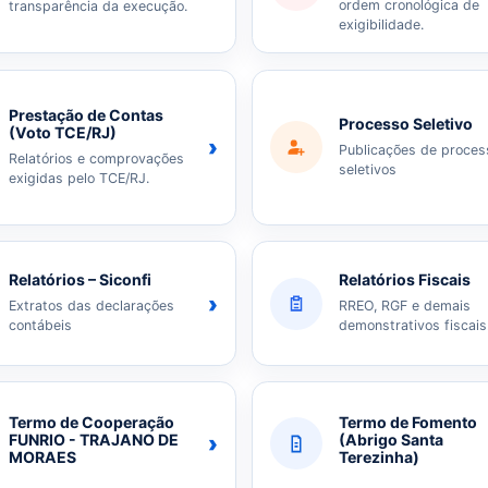
ordem cronológica de
transparência da execução.
exigibilidade.
Prestação de Contas
Processo Seletivo
(Voto TCE/RJ)
›
Publicações de proces
Relatórios e comprovações
seletivos
exigidas pelo TCE/RJ.
Relatórios – Siconfi
Relatórios Fiscais
›
Extratos das declarações
RREO, RGF e demais
contábeis
demonstrativos fiscais
Termo de Cooperação
Termo de Fomento
›
FUNRIO - TRAJANO DE
(Abrigo Santa
MORAES
Terezinha)