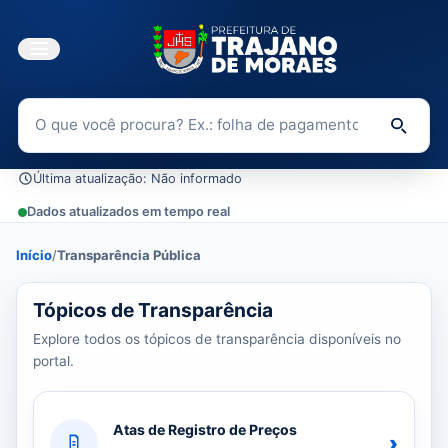
Buscar no Portal da Transparência
Di
Última atualização: Não informado
Dados atualizados em tempo real
Início
/
Transparência Pública
0 tópicos carregados do banco de dados.
Tópicos de Transparência
Explore todos os tópicos de transparência disponíveis no
portal.
Atas de Registro de Preços
›