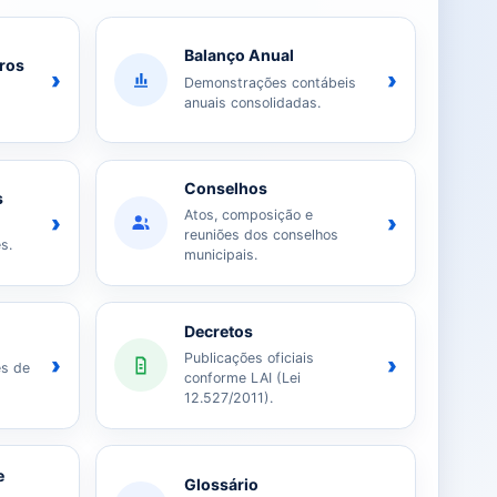
Balanço Anual
iros
›
›
Demonstrações contábeis
anuais consolidadas.
Conselhos
s
Atos, composição e
›
›
reuniões dos conselhos
s.
municipais.
Decretos
Publicações oficiais
›
›
es de
conforme LAI (Lei
12.527/2011).
e
Glossário