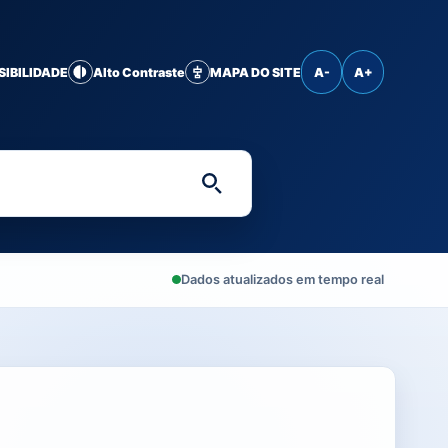
SIBILIDADE
Alto Contraste
MAPA DO SITE
A-
A+
Digite uma palavra-chave 
Dados atualizados em tempo real