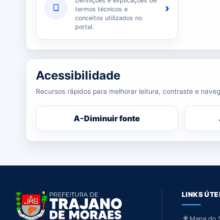
Definições e explicações de
›
termos técnicos e
conceitos utilizados no
portal.
Acessibilidade
Recursos rápidos para melhorar leitura, contraste e naveg
A-
Diminuir fonte
LINKS ÚTE
Mapa do S