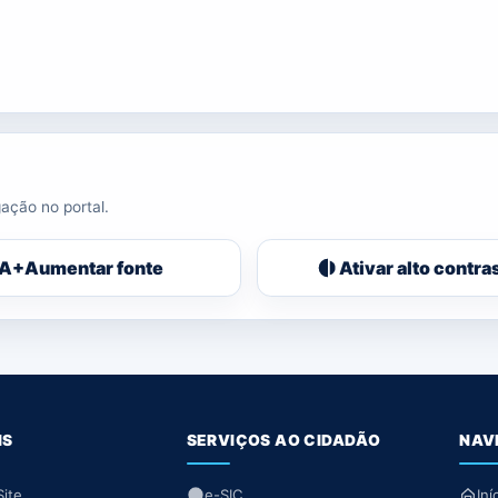
ação no portal.
A+
Aumentar fonte
Ativar alto contra
IS
SERVIÇOS AO CIDADÃO
NAV
ite
e-SIC
Iní