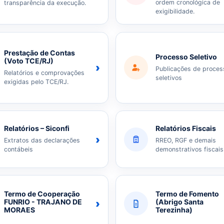
ordem cronológica de
transparência da execução.
exigibilidade.
Prestação de Contas
Processo Seletivo
(Voto TCE/RJ)
›
Publicações de proces
Relatórios e comprovações
seletivos
exigidas pelo TCE/RJ.
Relatórios – Siconfi
Relatórios Fiscais
›
Extratos das declarações
RREO, RGF e demais
contábeis
demonstrativos fiscais
Termo de Cooperação
Termo de Fomento
›
FUNRIO - TRAJANO DE
(Abrigo Santa
MORAES
Terezinha)