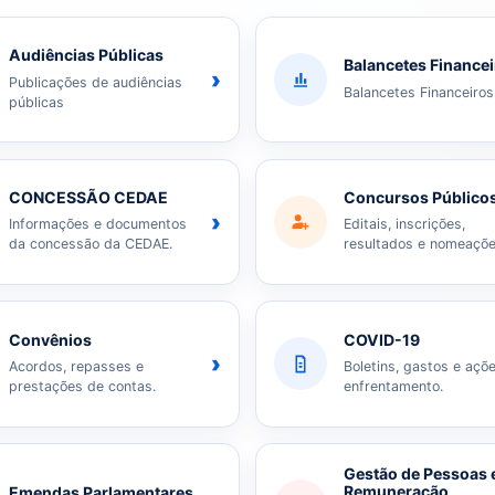
Audiências Públicas
Balancetes Finance
›
Publicações de audiências
Balancetes Financeiros
públicas
CONCESSÃO CEDAE
Concursos Público
›
Informações e documentos
Editais, inscrições,
da concessão da CEDAE.
resultados e nomeaçõe
Convênios
COVID-19
›
Acordos, repasses e
Boletins, gastos e açõ
prestações de contas.
enfrentamento.
Gestão de Pessoas 
Remuneração
Emendas Parlamentares