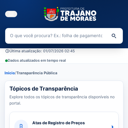
Buscar no Portal da Transparência
Di
Última atualização: 01/07/2026 02:45
Dados atualizados em tempo real
Início
/
Transparência Pública
39 tópicos carregados do banco de dados.
Tópicos de Transparência
Explore todos os tópicos de transparência disponíveis no
portal.
Atas de Registro de Preços
›