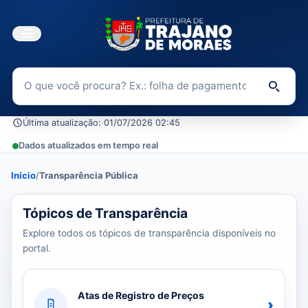
Buscar no Portal da Transparência
Di
Última atualização: 01/07/2026 02:45
Dados atualizados em tempo real
Início
/
Transparência Pública
39 tópicos carregados do banco de dados.
Tópicos de Transparência
Explore todos os tópicos de transparência disponíveis no
portal.
Atas de Registro de Preços
›