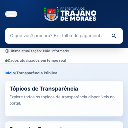
Buscar no Portal da Transparência
Di
Última atualização: Não informado
Dados atualizados em tempo real
Início
/
Transparência Pública
0 tópicos carregados do banco de dados.
Tópicos de Transparência
Explore todos os tópicos de transparência disponíveis no
portal.