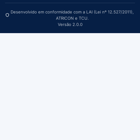
Desenvolvido em conformidade com a LAI (Lei nº 12.527/2011),
ATRICON e TCU.
Versão 2.0.0