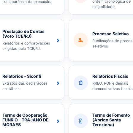
ordem cronológica de
transparência da execução.
exigibilidade.
Prestação de Contas
Processo Seletivo
(Voto TCE/RJ)
›
Publicações de proces
Relatórios e comprovações
seletivos
exigidas pelo TCE/RJ.
Relatórios – Siconfi
Relatórios Fiscais
›
Extratos das declarações
RREO, RGF e demais
contábeis
demonstrativos fiscais
Termo de Cooperação
Termo de Fomento
›
FUNRIO - TRAJANO DE
(Abrigo Santa
MORAES
Terezinha)