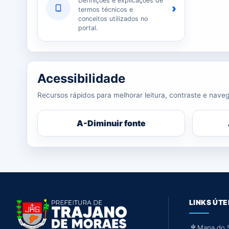
Definições e explicações de
›
termos técnicos e
conceitos utilizados no
portal.
Acessibilidade
Recursos rápidos para melhorar leitura, contraste e naveg
A-
Diminuir fonte
LINKS ÚTE
Mapa do S