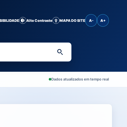
SIBILIDADE
Alto Contraste
MAPA DO SITE
A-
A+
Digite uma palavra-chave 
Dados atualizados em tempo real