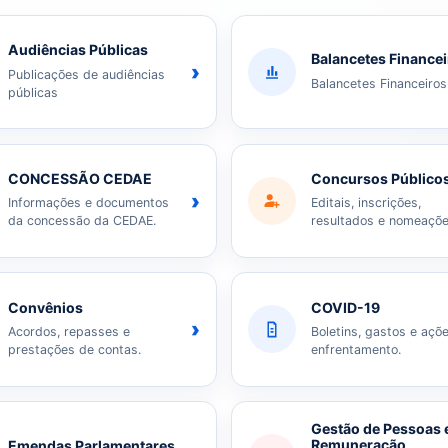
Audiências Públicas
Balancetes Finance
›
Publicações de audiências
Balancetes Financeiros
públicas
CONCESSÃO CEDAE
Concursos Público
›
Informações e documentos
Editais, inscrições,
da concessão da CEDAE.
resultados e nomeaçõe
Convênios
COVID-19
›
Acordos, repasses e
Boletins, gastos e açõ
prestações de contas.
enfrentamento.
Gestão de Pessoas 
Remuneração
Emendas Parlamentares