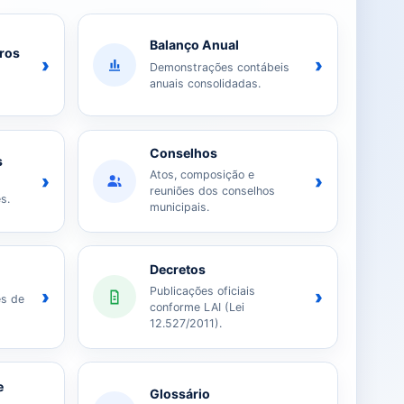
Balanço Anual
iros
›
›
Demonstrações contábeis
anuais consolidadas.
Conselhos
s
Atos, composição e
›
›
reuniões dos conselhos
s.
municipais.
Decretos
Publicações oficiais
›
›
es de
conforme LAI (Lei
12.527/2011).
e
Glossário