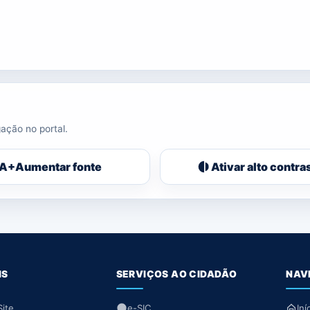
ação no portal.
A+
Aumentar fonte
Ativar alto contra
IS
SERVIÇOS AO CIDADÃO
NAV
ite
e-SIC
Iní