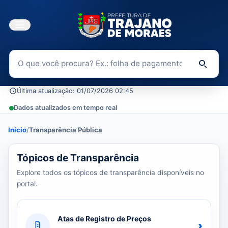
Buscar no Portal da Transparência
Di
Última atualização: 01/07/2026 02:45
Dados atualizados em tempo real
Início
/
Transparência Pública
39 tópicos carregados do banco de dados.
Tópicos de Transparência
Explore todos os tópicos de transparência disponíveis no
portal.
Atas de Registro de Preços
›