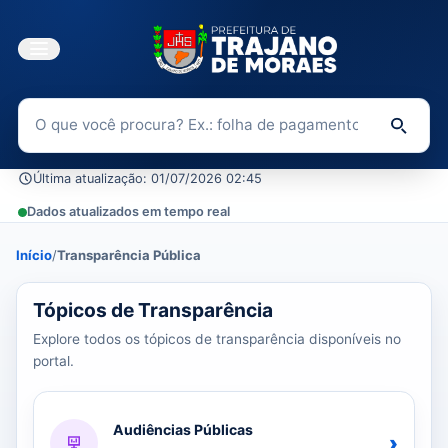
Buscar no Portal da Transparência
Di
Última atualização: 01/07/2026 02:45
Dados atualizados em tempo real
Início
/
Transparência Pública
37 tópicos carregados do banco de dados.
Tópicos de Transparência
Explore todos os tópicos de transparência disponíveis no
portal.
Audiências Públicas
›