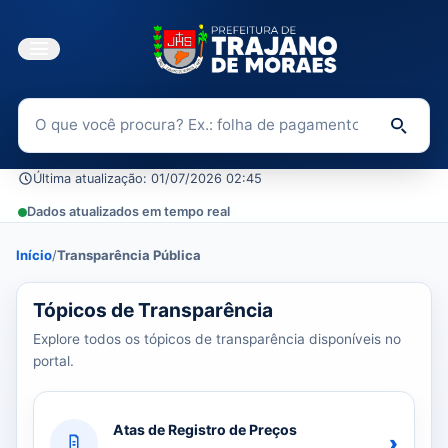
Buscar no Portal da Transparência
Di
Última atualização: 01/07/2026 02:45
Dados atualizados em tempo real
Início
/
Transparência Pública
39 tópicos carregados do banco de dados.
Tópicos de Transparência
Explore todos os tópicos de transparência disponíveis no
portal.
Atas de Registro de Preços
›