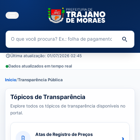
Buscar no Portal da Transparência
Di
Última atualização: 01/07/2026 02:45
Dados atualizados em tempo real
Início
/
Transparência Pública
39 tópicos carregados do banco de dados.
Tópicos de Transparência
Explore todos os tópicos de transparência disponíveis no
portal.
Atas de Registro de Preços
›