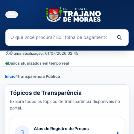
Buscar no Portal da Transparência
Di
Última atualização: 01/07/2026 02:45
Dados atualizados em tempo real
Início
/
Transparência Pública
39 tópicos carregados do banco de dados.
Tópicos de Transparência
Explore todos os tópicos de transparência disponíveis no
portal.
Atas de Registro de Preços
›