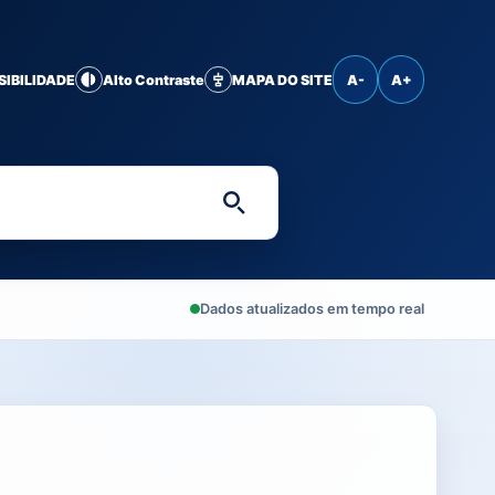
SIBILIDADE
Alto Contraste
MAPA DO SITE
A-
A+
Digite uma palavra-chave 
Dados atualizados em tempo real