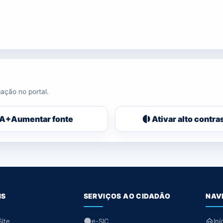
ação no portal.
A+
Aumentar fonte
Ativar alto contra
IS
SERVIÇOS AO CIDADÃO
NAV
ite
e-SIC
Iní