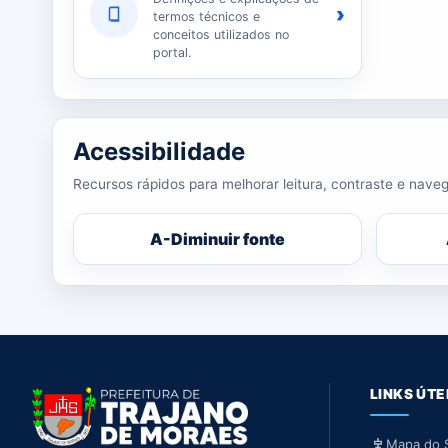
›
termos técnicos e
conceitos utilizados no
portal.
Acessibilidade
Recursos rápidos para melhorar leitura, contraste e naveg
A-
Diminuir fonte
LINKS ÚTE
Mapa do S