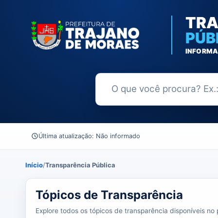
TRA
PÚB
INFORMA
Buscar no Portal da Transparênc
Última atualização: Não informado
Início
/
Transparência Pública
0 tópicos carregados do banco de dados.
Tópicos de Transparência
Explore todos os tópicos de transparência disponíveis no p