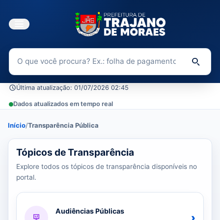
Buscar no Portal da Transparência
Di
Última atualização: 01/07/2026 02:45
Dados atualizados em tempo real
Início
/
Transparência Pública
37 tópicos carregados do banco de dados.
Tópicos de Transparência
Explore todos os tópicos de transparência disponíveis no
portal.
Audiências Públicas
›