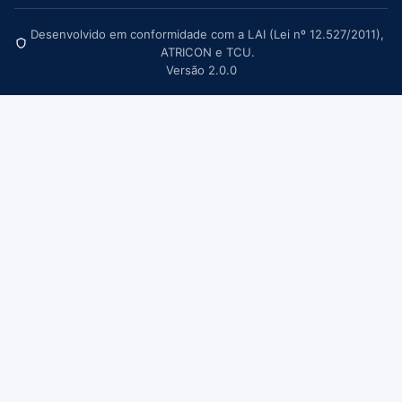
Desenvolvido em conformidade com a LAI (Lei nº 12.527/2011),
ATRICON e TCU.
Versão 2.0.0