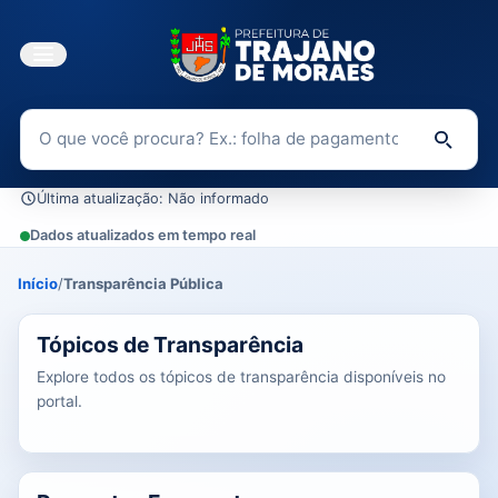
Buscar no Portal da Transparência
Di
Última atualização: Não informado
Dados atualizados em tempo real
Início
/
Transparência Pública
0 tópicos carregados do banco de dados.
Tópicos de Transparência
Explore todos os tópicos de transparência disponíveis no
portal.