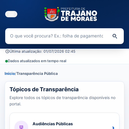
Buscar no Portal da Transparência
Di
Última atualização: 01/07/2026 02:45
Dados atualizados em tempo real
Início
/
Transparência Pública
37 tópicos carregados do banco de dados.
Tópicos de Transparência
Explore todos os tópicos de transparência disponíveis no
portal.
Audiências Públicas
›