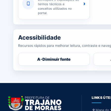
›
termos técnicos e
conceitos utilizados no
portal.
Acessibilidade
Recursos rápidos para melhorar leitura, contraste e naveg
A-
Diminuir fonte
LINKS ÚTE
Mapa do S