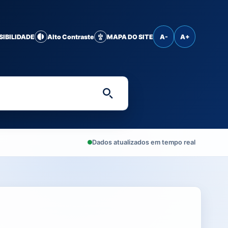
SIBILIDADE
Alto Contraste
MAPA DO SITE
A-
A+
Digite uma palavra-chave 
Dados atualizados em tempo real