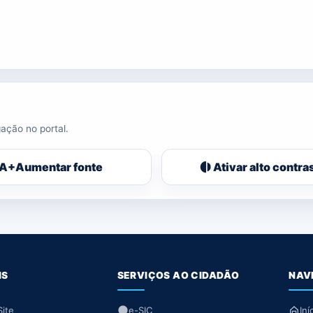
ação no portal.
A+
Aumentar fonte
Ativar alto contra
IS
SERVIÇOS AO CIDADÃO
NAV
ite
e-SIC
Iní