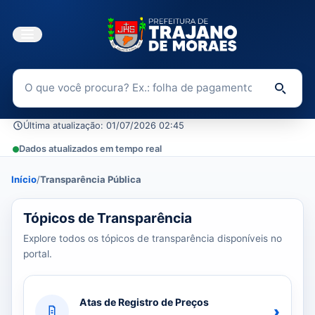
Buscar no Portal da Transparência
Di
Última atualização: 01/07/2026 02:45
Dados atualizados em tempo real
Início
/
Transparência Pública
39 tópicos carregados do banco de dados.
Tópicos de Transparência
Explore todos os tópicos de transparência disponíveis no
portal.
Atas de Registro de Preços
›