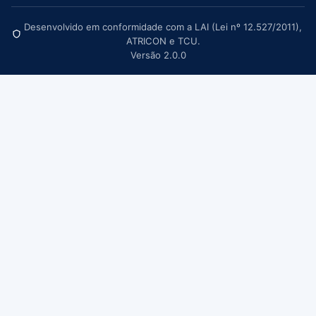
Desenvolvido em conformidade com a LAI (Lei nº 12.527/2011),
ATRICON e TCU.
Versão 2.0.0