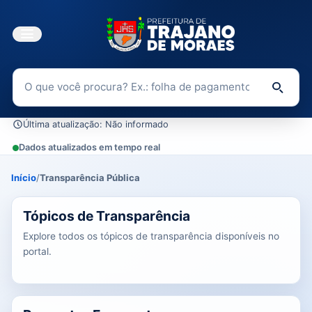
Buscar no Portal da Transparência
Di
Última atualização: Não informado
Dados atualizados em tempo real
Início
/
Transparência Pública
0 tópicos carregados do banco de dados.
Tópicos de Transparência
Explore todos os tópicos de transparência disponíveis no
portal.