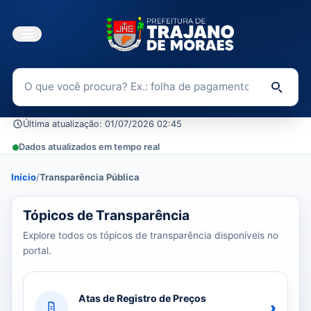
Buscar no Portal da Transparência
Di
Última atualização: 01/07/2026 02:45
Dados atualizados em tempo real
Início
/
Transparência Pública
39 tópicos carregados do banco de dados.
Tópicos de Transparência
Explore todos os tópicos de transparência disponíveis no
portal.
Atas de Registro de Preços
›