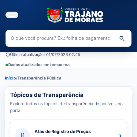
Buscar no Portal da Transparência
Di
Última atualização: 01/07/2026 02:45
Dados atualizados em tempo real
Início
/
Transparência Pública
39 tópicos carregados do banco de dados.
Tópicos de Transparência
Explore todos os tópicos de transparência disponíveis no
portal.
Atas de Registro de Preços
›