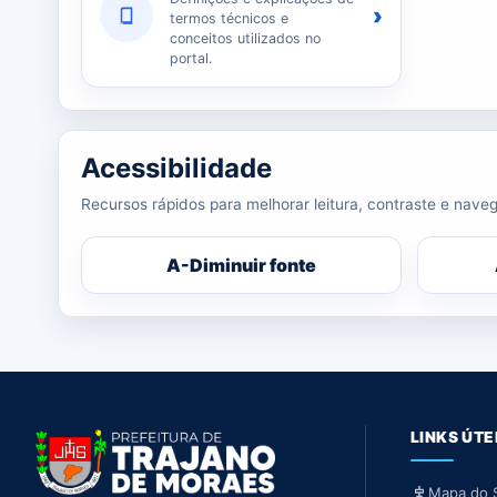
›
termos técnicos e
conceitos utilizados no
portal.
Acessibilidade
Recursos rápidos para melhorar leitura, contraste e naveg
A-
Diminuir fonte
LINKS ÚTE
Mapa do S