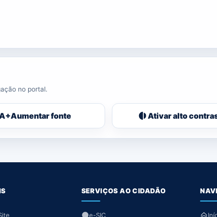
ação no portal.
A+
Aumentar fonte
Ativar alto contra
IS
SERVIÇOS AO CIDADÃO
NAV
ite
e-SIC
Iní