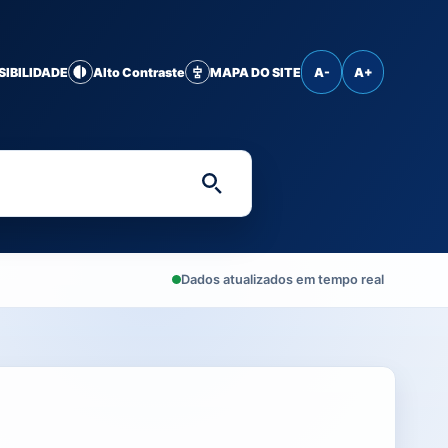
SIBILIDADE
Alto Contraste
MAPA DO SITE
A-
A+
Digite uma palavra-chave 
Dados atualizados em tempo real