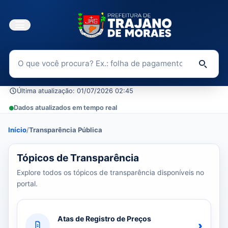
Buscar no Portal da Transparência
Di
Última atualização: 01/07/2026 02:45
Dados atualizados em tempo real
Início
/
Transparência Pública
39 tópicos carregados do banco de dados.
Tópicos de Transparência
Explore todos os tópicos de transparência disponíveis no
portal.
Atas de Registro de Preços
›