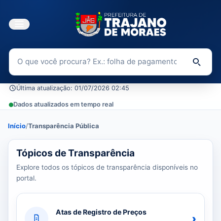
Buscar no Portal da Transparência
Di
Última atualização: 01/07/2026 02:45
Dados atualizados em tempo real
Início
/
Transparência Pública
39 tópicos carregados do banco de dados.
Tópicos de Transparência
Explore todos os tópicos de transparência disponíveis no
portal.
Atas de Registro de Preços
›