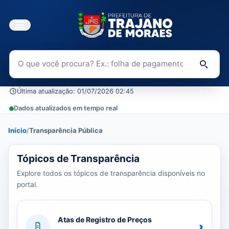
Buscar no Portal da Transparência
Di
Última atualização: 01/07/2026 02:45
Dados atualizados em tempo real
Início
/
Transparência Pública
39 tópicos carregados do banco de dados.
Tópicos de Transparência
Explore todos os tópicos de transparência disponíveis no
portal.
Atas de Registro de Preços
›