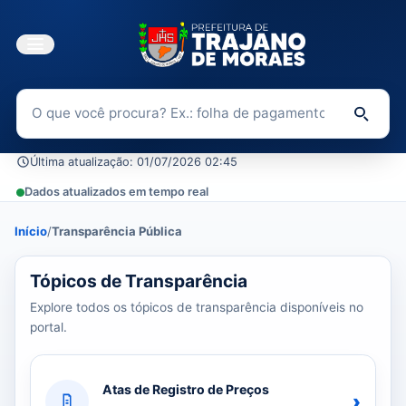
Buscar no Portal da Transparência
Di
Última atualização: 01/07/2026 02:45
Dados atualizados em tempo real
Início
/
Transparência Pública
39 tópicos carregados do banco de dados.
Tópicos de Transparência
Explore todos os tópicos de transparência disponíveis no
portal.
Atas de Registro de Preços
›