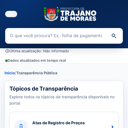
Buscar no Portal da Transparência
Di
Última atualização: Não informado
Dados atualizados em tempo real
Início
/
Transparência Pública
0 tópicos carregados do banco de dados.
Tópicos de Transparência
Explore todos os tópicos de transparência disponíveis no
portal.
Atas de Registro de Preços
›