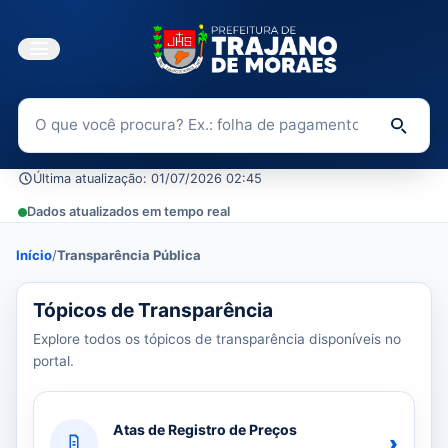
Buscar no Portal da Transparência
Di
Última atualização: 01/07/2026 02:45
Dados atualizados em tempo real
Início
/
Transparência Pública
39 tópicos carregados do banco de dados.
Tópicos de Transparência
Explore todos os tópicos de transparência disponíveis no
portal.
Atas de Registro de Preços
›