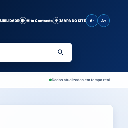
SIBILIDADE
Alto Contraste
MAPA DO SITE
A-
A+
Digite uma palavra-chave 
Dados atualizados em tempo real