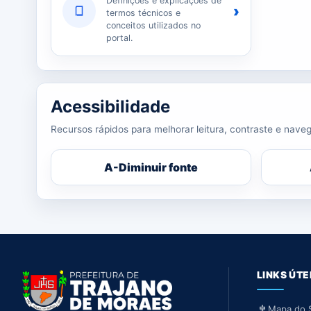
Definições e explicações de
›
termos técnicos e
conceitos utilizados no
portal.
Acessibilidade
Recursos rápidos para melhorar leitura, contraste e naveg
A-
Diminuir fonte
LINKS ÚTE
Mapa do S