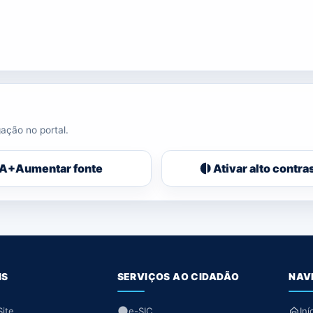
ação no portal.
A+
Aumentar fonte
Ativar alto contra
IS
SERVIÇOS AO CIDADÃO
NAV
ite
e-SIC
Iní