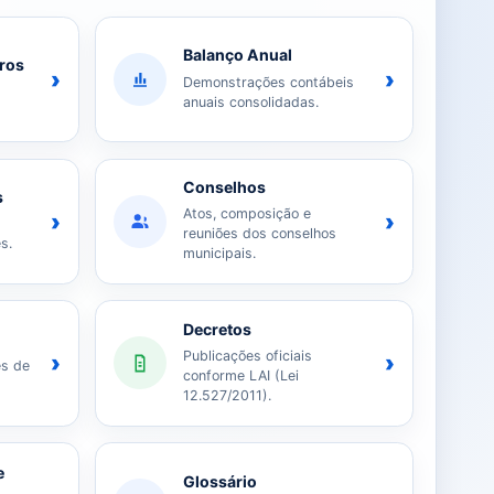
Balanço Anual
iros
›
›
Demonstrações contábeis
anuais consolidadas.
Conselhos
s
Atos, composição e
›
›
reuniões dos conselhos
s.
municipais.
Decretos
Publicações oficiais
›
›
es de
conforme LAI (Lei
12.527/2011).
e
Glossário