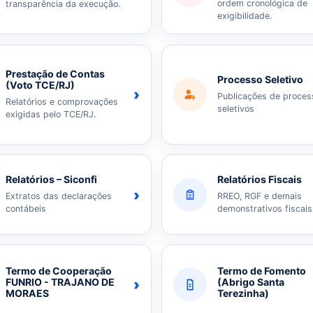
ordem cronológica de
transparência da execução.
exigibilidade.
Prestação de Contas
Processo Seletivo
(Voto TCE/RJ)
›
Publicações de proces
Relatórios e comprovações
seletivos
exigidas pelo TCE/RJ.
Relatórios – Siconfi
Relatórios Fiscais
›
Extratos das declarações
RREO, RGF e demais
contábeis
demonstrativos fiscais
Termo de Cooperação
Termo de Fomento
›
FUNRIO - TRAJANO DE
(Abrigo Santa
MORAES
Terezinha)