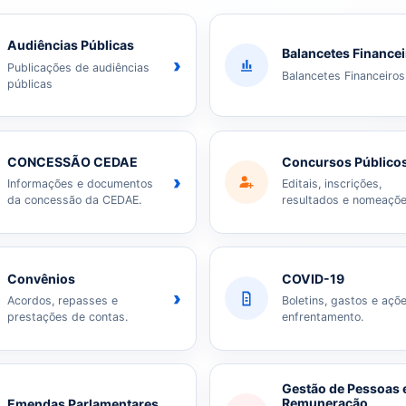
Audiências Públicas
Balancetes Finance
›
Publicações de audiências
Balancetes Financeiros
públicas
CONCESSÃO CEDAE
Concursos Público
›
Informações e documentos
Editais, inscrições,
da concessão da CEDAE.
resultados e nomeaçõe
Convênios
COVID-19
›
Acordos, repasses e
Boletins, gastos e açõ
prestações de contas.
enfrentamento.
Gestão de Pessoas 
Remuneração
Emendas Parlamentares