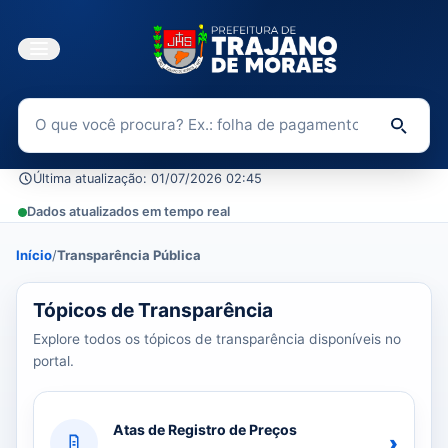
Buscar no Portal da Transparência
Di
Última atualização: 01/07/2026 02:45
Dados atualizados em tempo real
Início
/
Transparência Pública
39 tópicos carregados do banco de dados.
Tópicos de Transparência
Explore todos os tópicos de transparência disponíveis no
portal.
Atas de Registro de Preços
›