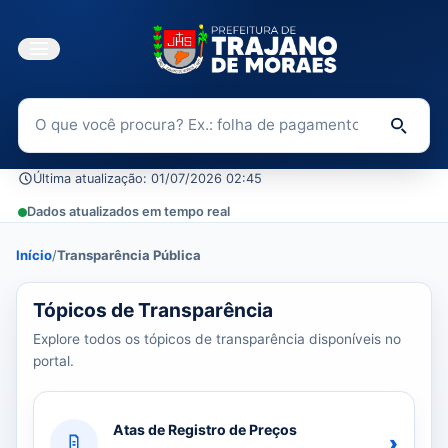
Buscar no Portal da Transparência
Di
Última atualização: 01/07/2026 02:45
Dados atualizados em tempo real
Início
/
Transparência Pública
39 tópicos carregados do banco de dados.
Tópicos de Transparência
Explore todos os tópicos de transparência disponíveis no
portal.
Atas de Registro de Preços
›